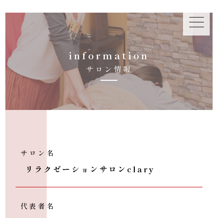
i
n
f
o
r
m
a
t
i
o
n
サ
ロ
ン
情
報
サロン名
リラクゼーションサロンclary
代表者名