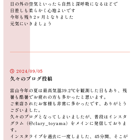
日の外の空気といったら自然と深呼吸になるほどで
日差しも柔らかく心地よいです
今年も残り2ヶ月となりました
元気にいきましょう
富山県富山市大江干43-1 シェリ
open:11:00～21:00
2024/09/05
久々のブログ投稿
closed:毎週水曜日＋不定休
富山今年の夏は最高気温39.2℃を観測した日もあり、残
暑も酷暑でお疲れの方も多かったと思います。
ご来店されたお客様も非常に多かったです、ありがとう
ございました。
久々のブログとなってしまいましたが、普段はインスタ
グラム（@clary_toyama）をメインに発信しておりま
す。
インスタライブを過去に一度しました、45分間、そこが