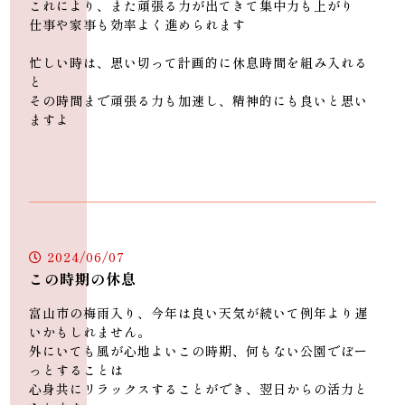
これにより、また頑張る力が出てきて集中力も上がり
仕事や家事も効率よく進められます
忙しい時は、思い切って計画的に休息時間を組み入れる
と
その時間まで頑張る力も加速し、精神的にも良いと思い
ますよ
2024/06/07
この時期の休息
富山市の梅雨入り、今年は良い天気が続いて例年より遅
富山市で腰痛・肩こりなどストレス解消に効果的な「リラクゼーショ
いかもしれません。
ンサロンclary」
外にいても風が心地よいこの時期、何もない公園でぼー
っとすることは
心身共にリラックスすることができ、翌日からの活力と