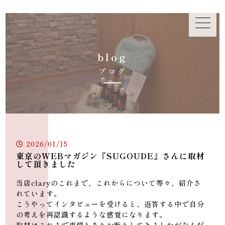
b
l
o
g
ブ
ロ
グ
2026/01/15
東京のWEBマガジン『SUGOUDE』さんに取材
して頂きました
当店claryのこれまで、これからについて等々、紹介さ
れています。
こうやってインタビューを受けると、返答する中で自分
の考えを再認識するような感覚になります。