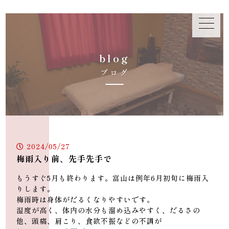
b
l
o
g
ブ
ロ
グ
2024/05/27
梅雨入り前、先手先手で
もうすぐ5月も終わります。富山は例年6月初旬に梅雨入
りします。
梅雨時は身体がだるくなりやすいです。
湿度が高く、体内の水分も溜め込みやすく、だるさの
他、頭痛、肩こり、食欲不振などの不調が