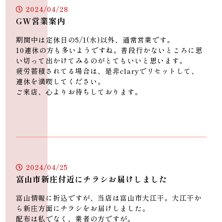
2024/04/28
GW営業案内
期間中は定休日の5/1(水)以外、通常営業です。
10連休の方も多いようですね。普段行かないところに思
い切って出かけてみるのがとてもいいと思います。
疲労蓄積されてる場合は、是非claryでリセットして、
連休を満喫してください。
ご来店、心よりお待ちしております。
2024/04/25
富山市新庄付近にチラシお届けしました
富山情報に折込ですが、当店は富山市大江干。大江干か
ら新庄方面にチラシをお届けしました。
富山市で腰痛・肩こりなどストレス解消に効果的な「リラクゼーショ
配布は私でなく、業者の方ですが。