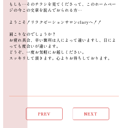
ンサロンclary」
もしも…そのチラシを見てくださって、このホームペー
ジの今この文章を読んでおられる方…
ようこそ！リラクゼーションサロンclaryへ！！
肩こりなのでしょうか？
お疲れ具合、辛い箇所は人によって違いますし、日によ
っても度合いが違います。
どうぞ、一度お気軽にお越しください。
スッキリして頂きます。心よりお待ちしております。
PREV
NEXT